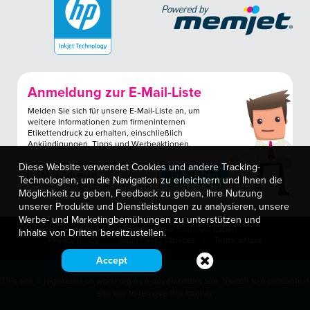
Anmeldung zur E-Mail-Liste
Melden Sie sich für unsere E-Mail-Liste an, um
weitere Informationen zum firmeninternen
Etikettendruck zu erhalten, einschließlich
Ankündigungen, Tipps und Werbeaktionen.
Diese Website verwendet Cookies und andere Tracking-
Technologien, um die Navigation zu erleichtern und Ihnen die
Möglichkeit zu geben, Feedback zu geben, Ihre Nutzung
unserer Produkte und Dienstleistungen zu analysieren, unsere
Werbe- und Marketingbemühungen zu unterstützen und
© 2026 Afinia Label – Make Your Own Labels
Inhalte von Dritten bereitzustellen.
Privacy Policy
Your Privacy Choices
Terms of Use
Accept
This site is registered on
wpml.org
as a development site. Switch to a production
site key to
remove this banner
.