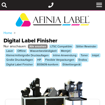
Home
Digital Label Finisher
Nur anschauen:
Alle ansehen
LT5C Compatible
Slitter Rewinder
Laser
Offline
Wasserbeständigkeit
Memjet
Kleine/mittelgroße Druckauflagen
Inline-Anwendung
Toner
Inkjet
Große Druckauflagen
HP
Flexible Verpackungen
Endlos
Digital Label Finisher
BS5609-konform
Etikettiergerät