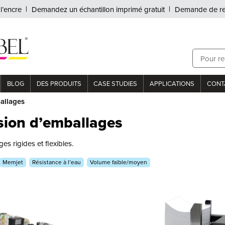
l’encre
Demandez un échantillon imprimé gratuit
Demande de r
BLOG
DES PRODUITS
CASE STUDIES
APPLICATIONS
CONT
Meilleures 
Prise en charge du b
allages
sion d’emballages
s rigides et flexibles.
Memjet
Résistance à l’eau
Volume faible/moyen