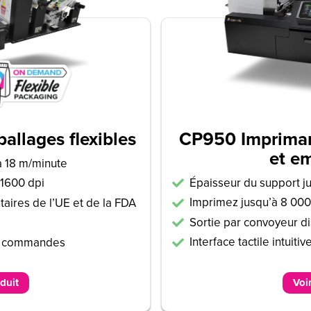
allages flexibles
CP950 Impriman
et e
à 18 m/minute
Épaisseur du support j
 1600 dpi
Imprimez jusqu’à 8 00
aires de l’UE et de la FDA
Sortie par convoyeur d
Interface tactile intuitiv
de commandes
oduit
Voir