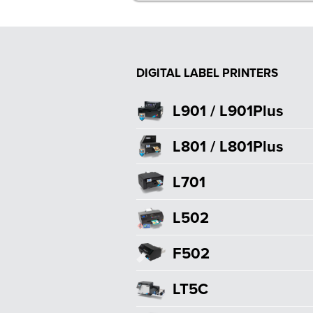
DIGITAL LABEL PRINTERS
L901 / L901Plus
L801 / L801Plus
L701
L502
F502
LT5C