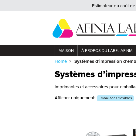
Estimateur du coût de 
MAISON
À PROPOS DU LABEL AFINIA
Impression jet d’encre thermique HP
Personnalisation du commerce de détail
Home
Systèmes d’impression d’emb
Systèmes d’impres
Imprimantes et accessoires pour emballage
Afficher uniquement:
Emballages flexibles