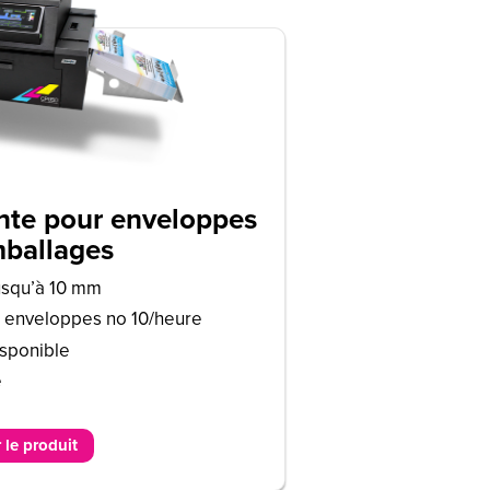
te pour enveloppes
mballages
usqu’à 10 mm
0 enveloppes no 10/heure
isponible
e
 le produit