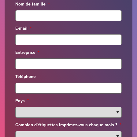
Nom de famille
*
E-mail
*
Entreprise
*
Téléphone
Pays
*
Combien d'étiquettes imprimez-vous chaque mois ?
*