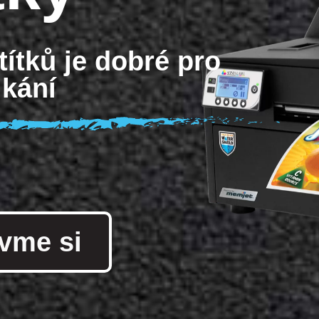
títků je dobré pro
kání
vme si