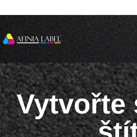
Vytvořte 
ští