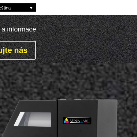
ština
y a informace
jte nás