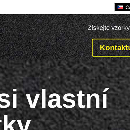
Če
Získejte vzork
Kontaktu
si vlastní
tky